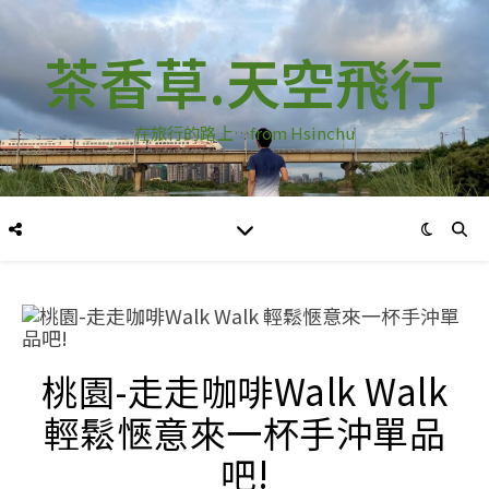
茶香草.天空飛行
在旅行的路上…from Hsinchu
桃園-走走咖啡Walk Walk
輕鬆愜意來一杯手沖單品
吧!