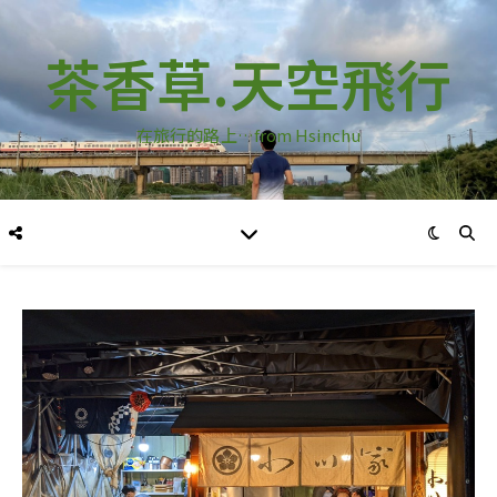
茶香草.天空飛行
在旅行的路上…from Hsinchu