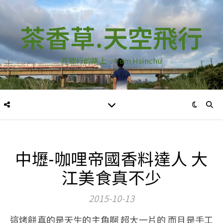
茶香草.天空飛行
在旅行的路上…from Hsinchu
中壢-咖哩帝國香料達人 大
江美食真不少
2015-10-13
這烤餅真的是天生的主角啊 超大一片的 而且是手工