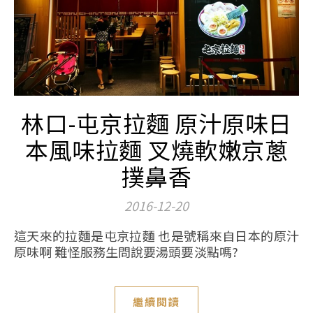
林口-屯京拉麵 原汁原味日
本風味拉麵 叉燒軟嫩京蔥
撲鼻香
2016-12-20
這天來的拉麵是屯京拉麵 也是號稱來自日本的原汁
原味啊 難怪服務生問說要湯頭要淡點嗎?
繼續閱讀