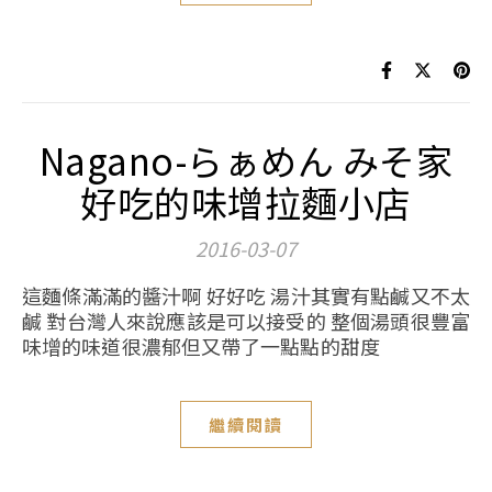
Nagano-らぁめん みそ家
好吃的味增拉麵小店
2016-03-07
這麵條滿滿的醬汁啊 好好吃 湯汁其實有點鹹又不太
鹹 對台灣人來說應該是可以接受的 整個湯頭很豐富
味增的味道很濃郁但又帶了一點點的甜度
繼續閱讀