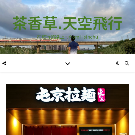
茶香草.天空飛行
在旅行的路上…from Hsinchu