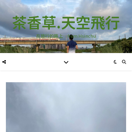
茶香草.天空飛行
在旅行的路上…from Hsinchu