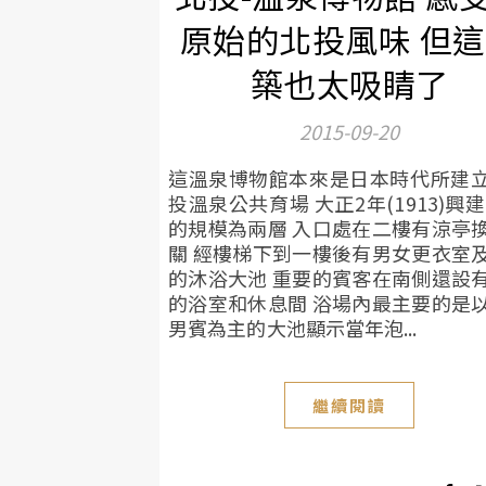
原始的北投風味 但
築也太吸睛了
2015-09-20
這溫泉博物館本來是日本時代所建
投溫泉公共育場 大正2年(1913)興建
的規模為兩層 入口處在二樓有涼亭
關 經樓梯下到一樓後有男女更衣室
的沐浴大池 重要的賓客在南側還設
的浴室和休息間 浴場內最主要的是
男賓為主的大池顯示當年泡...
繼續閱讀