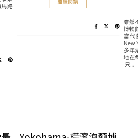
繼續閱讀
的馬路
雖然
博物
當代
New
多年
地在
只...
受最
Yokohama-橫濱泡麵博