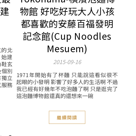
這建
物館 好吃好玩大人小孩
都喜歡的安藤百福發明
記念館(Cup Noodles
Mesuem)
立的北
 始建
2015-09-16
換鞋玄
及個別
1971年開始有了杯麵 只能說這看似很不
有獨立
起眼的小發明 影響了好多人的生活啊 不過
以服務
我已經有好幾年不吃泡麵了啊 只是逛完了
這泡麵博物館還真的還想來一碗
繼續閱讀