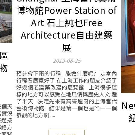
博物館Power Station of
Art 石上純也Free
Architecture自由建築
展
園區
2019-08-25
物
預計會下雨的行程 能做什麼呢? 走室內
行程看展覽好了 在上海工作的朋友介紹了
好幾個老建築改建的展覽館 上海很多這
樣的地方可以感受在地風情與歷史人文 選
了半天 決定先來有高聳煙囪的上海當代
Ne
整個天
藝術博物館 結果是第一個也是唯一一個
其實沒
參觀的地方啊 ...
不過接
聯絡方
大家緊