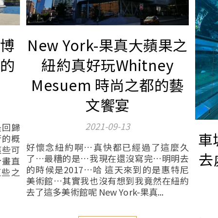
野博
New York-果真大蘋果之
疊的
紐約真好玩Whitney
Mesuem 時尚之都的藝
文饗宴
2021-09-13
是回歸
車
行的概
好懷念紐約啊…真快都已經過了這麼久
這些可
去
了…最糟的是…我現在還沒寫完…明明去
計畫直
的時候是2017…哈 這天來到的是惠特尼
這些之
美術館…其實我也沒有想到我竟然在紐約
去了這多美術館呢 New York-果真...