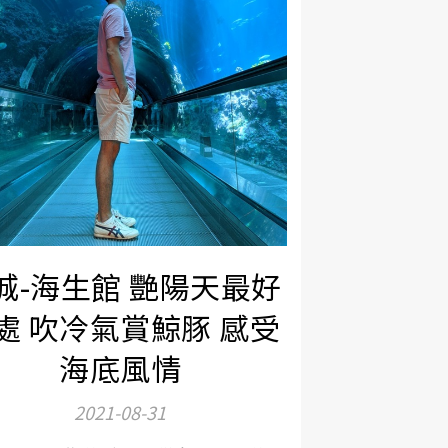
城-海生館 艷陽天最好
處 吹冷氣賞鯨豚 感受
海底風情
2021-08-31