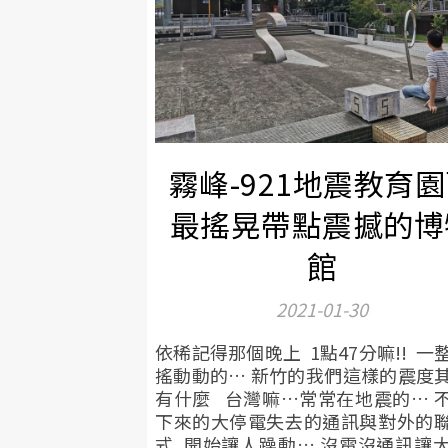
霧峰-921地震教育
最搖晃帶點震撼的博
館
2021-01-30
依稀記得那個晚上 1點47分嘛!! 一
搖動動的… 新竹的我們這樣的震度
有什麼 台灣嘛…常常在地震的… 
下來的大停電失去的通訊與對外的
式 開始讓人躁動… 沒電沒通訊讓