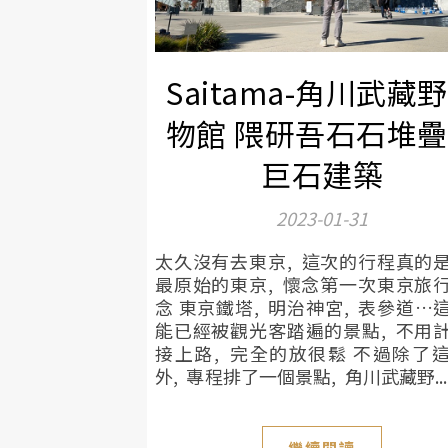
Saitama-角川武藏
物館 隈研吾石石堆
巨石建築
2023-01-31
太久沒有去東京, 這次的行程真的
最原始的東京, 懷念第一次東京旅
念 東京鐵塔, 明治神宮, 表參道…
能已經被觀光客踏遍的景點, 不用
接上路, 完全的放很鬆 不過除了
外, 專程排了一個景點, 角川武藏野...
繼續閱讀