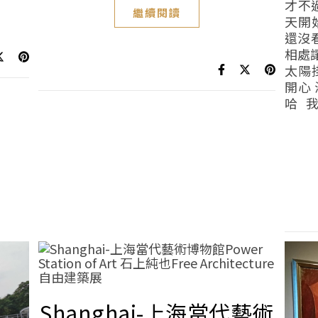
才不
繼續閱讀
天開
還沒
相處
太陽
開心
哈 我是
Shanghai-上海當代藝術