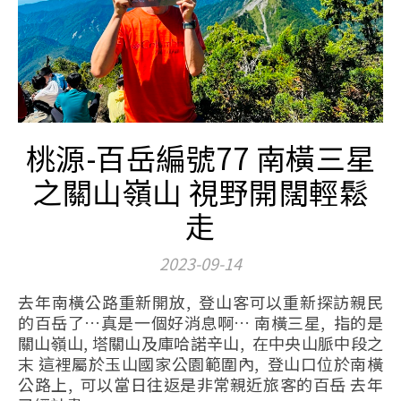
桃源-百岳編號77 南橫三星
之關山嶺山 視野開闊輕鬆
走
2023-09-14
去年南橫公路重新開放, 登山客可以重新探訪親民
的百岳了…真是一個好消息啊… 南橫三星, 指的是
關山嶺山, 塔關山及庫哈諾辛山, 在中央山脈中段之
末 這裡屬於玉山國家公園範圍內, 登山口位於南橫
公路上, 可以當日往返是非常親近旅客的百岳 去年