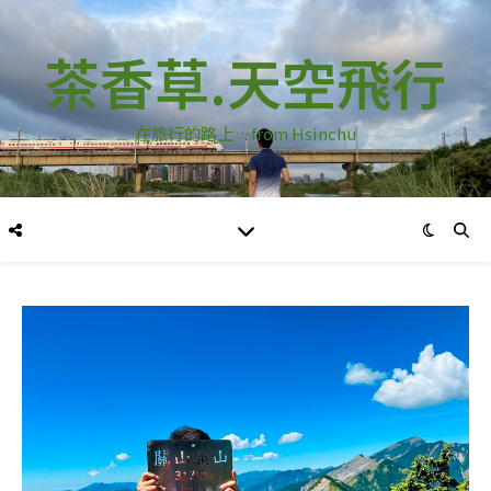
茶香草.天空飛行
在旅行的路上…from Hsinchu