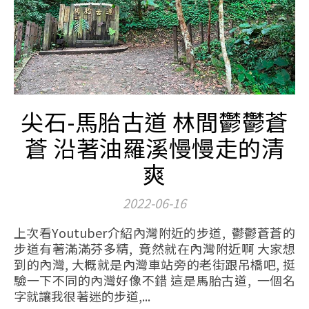
尖石-馬胎古道 林間鬱鬱蒼
蒼 沿著油羅溪慢慢走的清
爽
2022-06-16
上次看Youtuber介紹內灣附近的步道, 鬱鬱蒼蒼的
步道有著滿滿芬多精, 竟然就在內灣附近啊 大家想
到的內灣, 大概就是內灣車站旁的老街跟吊橋吧, 挺
驗一下不同的內灣好像不錯 這是馬胎古道, 一個名
字就讓我很著迷的步道,...