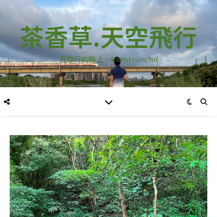
茶香草.天空飛行
在旅行的路上…from Hsinchu