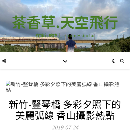
茶香草.天空飛行
在旅行的路上…from Hsinchu
新竹-豎琴橋 多彩夕照下的
美麗弧線 香山攝影熱點
2019-07-24