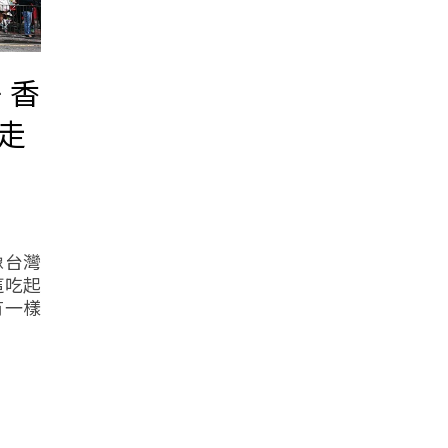
 香
走
像台灣
這吃起
有一樣