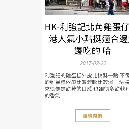
HK-利強記北角雞蛋仔
港人氣小點挺適合邊
邊吃的 哈
2017-02-22
利強記的雞蛋糕外皮比較酥一點 不
的雞蛋糕依般比較鬆軟比較濕一點 
來很像是餅乾的口感 也跟很多餅乾
的香氣
繼續閱讀