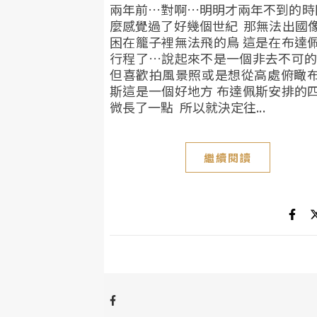
兩年前…對啊…明明才兩年不到的時
麼感覺過了好幾個世紀 那無法出國
困在籠子裡無法飛的鳥 這是在布達
行程了…說起來不是一個非去不可
但喜歡拍風景照或是想從高處俯瞰
斯這是一個好地方 布達佩斯安排的
微長了一點 所以就決定往...
繼續閱讀