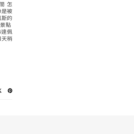
間 怎
像是被
佩斯的
的景點
布達佩
四天稍