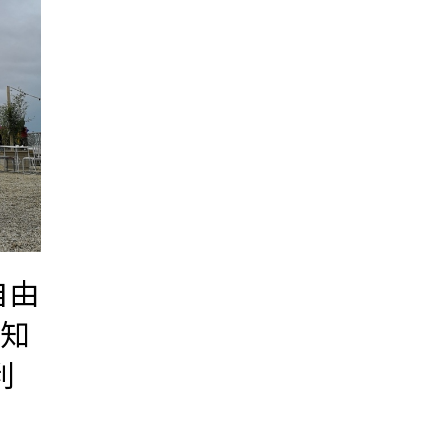
自由
才知
利