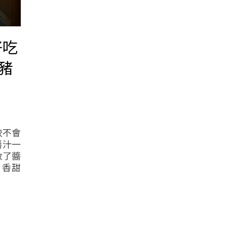
好吃
豬
較不會
醬汁一
收了醬
 香甜