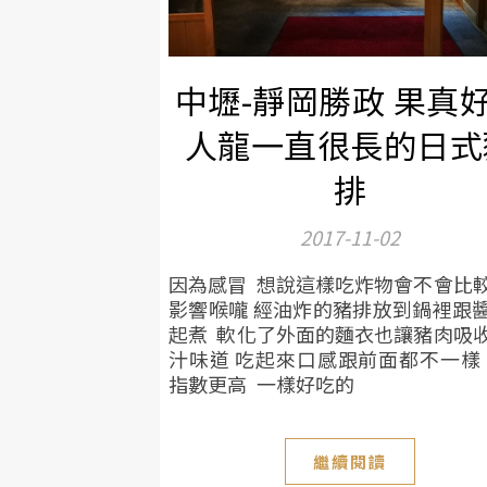
中壢-靜岡勝政 果真
人龍一直很長的日式
排
2017-11-02
因為感冒 想說這樣吃炸物會不會比
影響喉嚨 經油炸的豬排放到鍋裡跟
起煮 軟化了外面的麵衣也讓豬肉吸
汁味道 吃起來口感跟前面都不一樣
指數更高 一樣好吃的
繼續閱讀