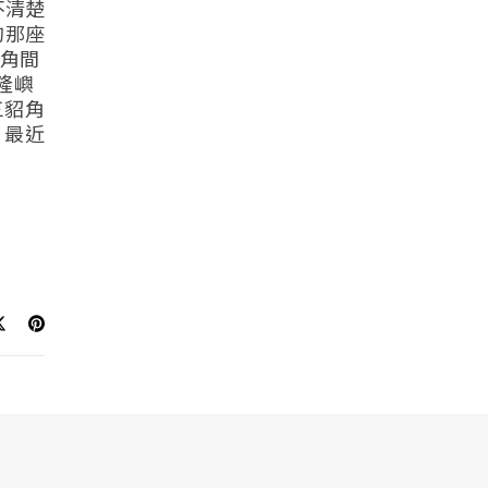
不清楚
的那座
頭角間
基隆嶼
三貂角
 最近