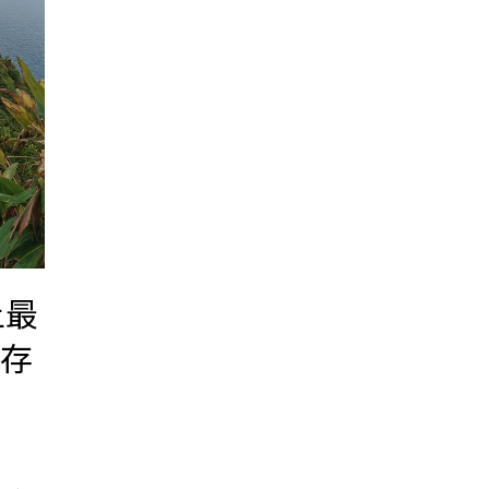
上最
的存