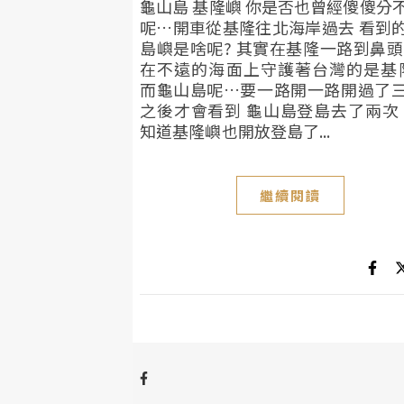
龜山島 基隆嶼 你是否也曾經傻傻分
呢…開車從基隆往北海岸過去 看到
島嶼是啥呢? 其實在基隆一路到鼻
在不遠的海面上守護著台灣的是
而龜山島呢…要一路開一路開過了
之後才會看到 龜山島登島去了兩次
知道基隆嶼也開放登島了...
繼續閱讀