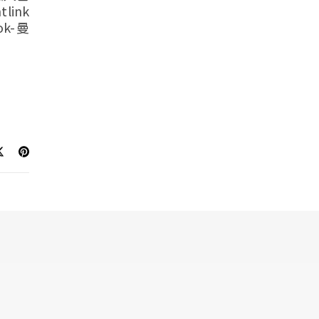
ink
ok-曼