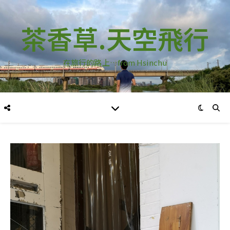
茶香草.天空飛行
在旅行的路上…from Hsinchu