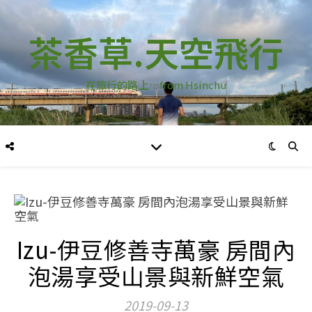
茶香草.天空飛行
在旅行的路上…from Hsinchu
Izu-伊豆修善寺萬豪 房間內
泡湯享受山景與新鮮空氣
2019-09-13