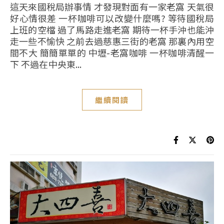
這天來國稅局辦事情 才發現對面有一家老窩 天氣很
好心情很差 一杯咖啡可以改變什麼嗎? 等待國稅局
上班的空檔 過了馬路走進老窩 期待一杯手沖也能沖
走一些不愉快 之前去過慈惠三街的老窩 那裏內用空
間不大 簡簡單單的 中壢-老窩咖啡 一杯咖啡清醒一
下 不過在中央東...
繼續閱讀