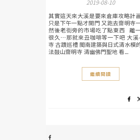
2019-08-10
其實這天來大溪是要來倉庫攻略計
只是下午一點才開門 又跑去齋明寺
然後老街旁的市場吃了點東西 離
很久…那就來丑咖啡等一下吧 大溪
寺 古蹟巡禮 閩南建築與日式清水模
法鼓山齋明寺 清幽佛門聖地 看...
繼續閱讀