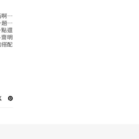
画啊…
一趟…
一點還
-齋明
的搭配