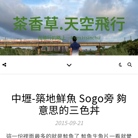
茶香草.天空飛行
在旅行的路上…from Hsinchu
中壢-築地鮮魚 Sogo旁 夠
意思的三色丼
2015-09-21
這一份裡面最多的就是鮭魚了 鮭魚生魚片一看就覺