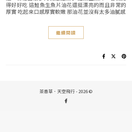
得好好吃 這鮭魚生魚片油花還挺漂亮的而且非常的
厚實 吃起來口感厚實軟嫩 那油花並沒有太多油膩感
繼續閱讀
茶香草．天空飛行 - 2026 ©