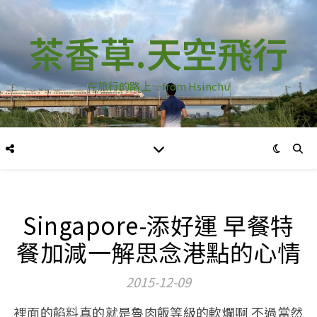
茶香草.天空飛行
在旅行的路上…from Hsinchu
Singapore-添好運 早餐特
餐加減一解思念港點的心情
2015-12-09
裡面的餡料真的就是魯肉飯等級的軟爛啊 不過當然