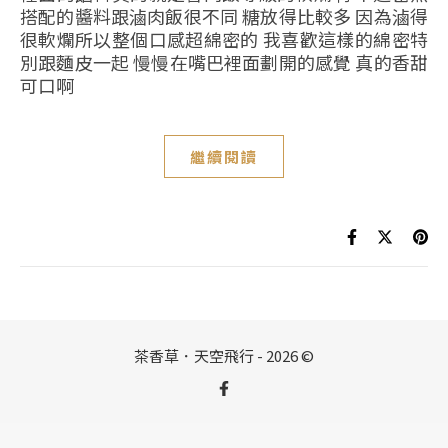
搭配的醬料跟滷肉飯很不同 糖放得比較多 因為滷得
很軟爛所以整個口感超綿密的 我喜歡這樣的綿密特
別跟麵皮一起 慢慢在嘴巴裡面劃開的感覺 真的香甜
可口啊
繼續閱讀
茶香草．天空飛行 - 2026 ©