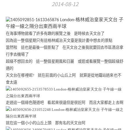
2014-08-12
在海事博物館看了許多有趣的展覽之後
是時候去天文台了
因為這一整個星期只有這格林威治天文臺是我計畫中想去的景點
當然啦
這也是最後一個景點了
在天文台之後我就要回去市區酒店拿
行李去機場了
超級不想回去的
這一整個星期風和日麗
或逛或看展覽一整個超級舒
適的
天文台在哪裡呢
?
就在前面的小山丘上阿
就算是從地鐵站過來也不
會太遠
走過這一個綠色隧道吧
看起來很遠但是很近阿
而且大家都走上去啊
就在這一個小小的山丘上頭
那有名的天文台阿