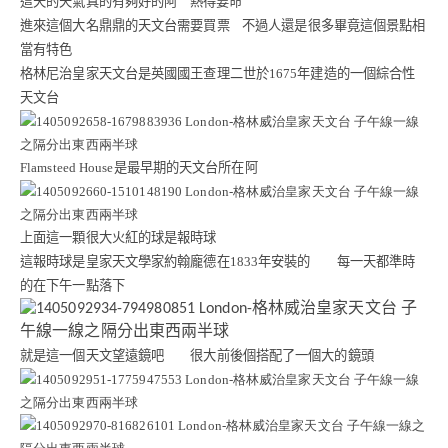
這天的天氣真的有夠好的阿
熱得要命
進來這個大名鼎鼎的天文台需要買票
不過人還是很多畢竟這個景點相
當有特色
格林尼治皇家天文台是英國國王查理二世於
1675
年建造的一個綜合性
天文台
Flamsteed House
是最早期的天文台所在阿
上面這一顆很大火紅的球是報時球
這報時球是皇家天文學家約翰龐德在
1833
年安裝的 每一天都準時
的在下午一點落下
就是這一個天文望遠鏡吧 很大前後個搭配了一個大的鏡頭