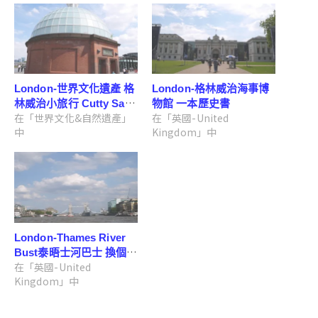
London-世界文化遺產 格
London-格林威治海事博
林威治小旅行 Cutty Sark/
物館 一本歷史書
在「世界文化&自然遺產」
在「英國-United
跨河人行隧道/格林威治大
中
Kingdom」中
學
London-Thames River
Bust泰晤士河巴士 換個角
在「英國-United
度看倫敦
Kingdom」中