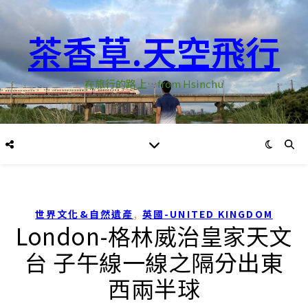
茶香草.天空飛行
在旅行的路上…from Hsinchu
,
世界文化&自然遺產
英國-UNITED KINGDOM
London-格林威治皇家天文
台 子午線一線之隔分出東
西兩半球