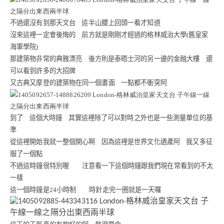
不過還沒有到那天文台
這半山腰上回頭一看才知道
沒來這裡一定會後悔的
前方就是剛剛才經過的格林威治大學
(
舊皇家
海軍學院
)
那建築物非常的典雅漂亮
後方則是泰晤士河的另一邊的金融大樓
還
可以看到許多的大招牌
又古典又摩登的建築物在同一個畫面
一點都不衝突阿
到了
這個大時鐘
其實這裡除了可以對時之外也是一些測量單位的基
準
從這裡開始我就一整個開心啊
因為這裡是世界文化遺產阿
我又多征
服了一個點
不過這時鐘很特別喔 注意看一下這個時鐘跟我們現在常看到的不太
一樣
這一個時鐘是
24
小時制 時針走完一圈就是一天囉