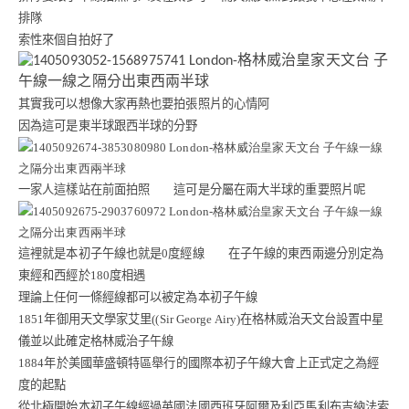
排隊
索性來個自拍好了
其實我可以想像大家再熱也要拍張照片的心情阿
因為這可是東半球跟西半球的分野
一家人這樣站在前面拍照 這可是分屬在兩大半球的重要照片呢
這裡就是本初子午線也就是
0
度經線 在子午線的東西兩邊分別定為
東經和西經於
180
度相遇
理論上任何一條經線都可以被定為本初子午線
1851
年御用天文學家艾里
((Sir George Airy)
在格林威治天文台設置中星
儀並以此確定格林威治子午線
1884
年於美國華盛頓特區舉行的國際本初子午線大會上正式定之為經
度的起點
從北極開始本初子午線經過英國法國西班牙阿爾及利亞馬利布吉納法索