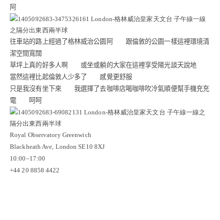
阿
往車站的路上經過了格林威治公園阿 跟倫敦的公園一樣這裡環境清
潔空間寬闊
草坪上真的好多人啊 或坐或躺的大家在這裡享受陽光談天說地
當然這裡比起倫敦人少多了 感覺更舒服
只是我沒有坐下來 我選擇了去咖啡店喝咖啡吹冷氣順便幫手機充充
電 呵呵
Royal Observatory Greenwich
Blackheath Ave, London SE10 8XJ
10:00
–
17:00
+44 20 8858 4422