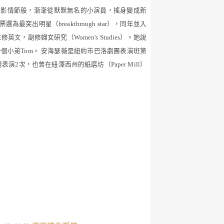
電影情節般，漸漸從默默無名的小演員，搖身變成新
票選為最突出明星（
breakthrough star
），
同年並入
主修英文，副修婦女研究（
Women's Studies
）。她說
一個小弟
Tom
。
安海瑟薇是紐約市巴洛劇團表演班第
廳表演
2
次，也曾在紐澤西州的紙磨坊（
Paper Mill
）