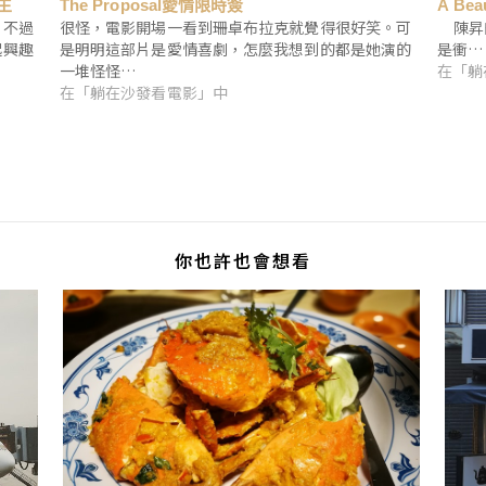
一生
The Proposal愛情限時簽
A Be
。不過
很怪，電影開場一看到珊卓布拉克就覺得很好笑。可
陳昇的
起興趣
是明明這部片是愛情喜劇，怎麼我想到的都是她演的
是衝…
一堆怪怪…
在「躺
在「躺在沙發看電影」中
你也許也會想看