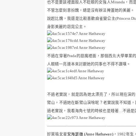
也不是要談裡面殺人不眨眼的女強人
Miranda
，而
不管怎麼刻意扮醜，總是沒有辦法掩蓋她的美麗。
說起比醜，我還是比較喜歡麻雀變公主
(Princess Di
身影美麗的窈窕公主。
不過在穿著
Prada
的惡魔裡面，那個西北大學畢業
人眼睛一亮連本來討厭她的同事也不得不讚嘆。
不過老實說，就是因為她太漂亮了，所以現在演的
臂山，不過她在斷臂山演啥呢？老實說我不知道，
過老實說，我看海角七號的時候也是睡著
…
不過是
——————————————————————
好萊塢女星
安海瑟微
(Anne Hathaway)
，
1982
年生