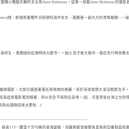
是要醜小鴨變天鵝的女主角
Anne Hathaway
。從第一部看
Anne Hathaway
的電影
aries)
裡，那個有著爆炸米粉頭的高中女生，還戴著一副大大的黑框眼鏡，一
的高材生，勇闖紐約這個時尚大都市，一副土包子進大城市，還在流行時尚教
幾個電影，大部分還是著重在表現她的美麗，至於演技我想大家沒那麼在乎
因為這部電影看到睡著
…
所以完全不知到在演啥。
(
這
…
可是李安台灣之光的
因為出國剛回來太累啦
…)
———————————————————————–
，身高
173
，體型十分勻稱的安海瑟薇，亮麗美貌曾被譽為是茱莉亞羅勃茲和