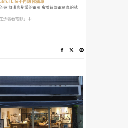
autiful Life不再讓你孤單
歌 舒淇與劉燁的電影 會看這部電影真的就
在沙發看電影」中