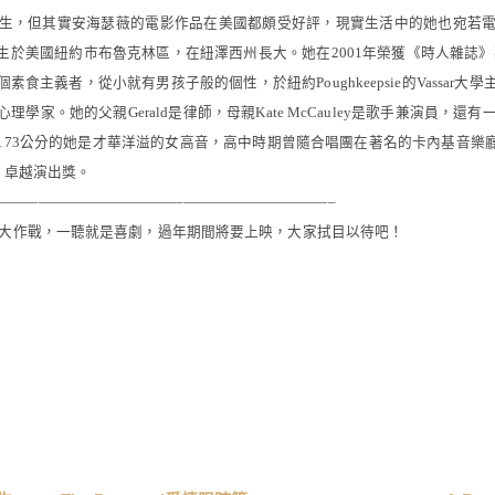
生，但其實安海瑟薇的電影作品在美國都頗受好評，現實生活中的她也宛若
生於美國紐約市布魯克林區，在紐澤西州長大。她在
2001
年榮獲《時人雜誌》
個素食主義者，從小就有男孩子般的個性，於紐約
Poughkeepsie
的
Vassar
大學
心理學家。她的父親
Gerald
是律師，母親
Kate McCauley
是歌手兼演員，還有
173
公分的她是才華洋溢的女高音，高中時期曾隨合唱團在著名的卡內基音樂
」卓越演出獎。
———————————————————————–
大作戰，一聽就是喜劇，過年期間將要上映，大家拭目以待吧！