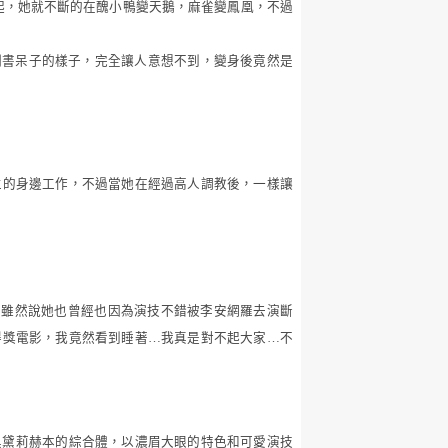
起，她就不斷的在醜小鴨變天鵝，麻雀變鳳凰，不過
副書呆子的樣子，完全讓人意想不到，變身後竟然是
主的身邊工作，不過當她在經過高人調教後，一樣讓
。雖然說她也曾經也因為演技不錯被李安網羅去演斷
得獎電影，我竟然看到睡著
…
我真是對不起大家
…
不
奧黛莉赫本的綜合體，以濃眉大眼的特色和可愛演技