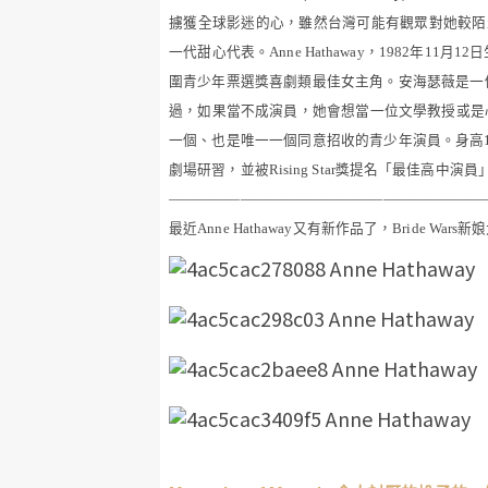
擄獲全球影迷的心，雖然台灣可能有觀眾對她較陌
一代甜心代表。
Anne Hathaway
，
1982
年
11
月
12
日
圍青少年票選獎喜劇類最佳女主角。安海瑟薇是一
過，如果當不成演員，她會想當一位文學教授或是
一個、也是唯一一個同意招收的青少年演員。身高
劇場研習，並被
Rising Star
獎提名「最佳高中演員
——————————————————————
最近
Anne Hathaway
又有新作品了，
Bride Wars
新娘