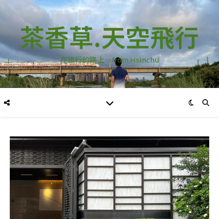
茶香草.天空飛行
在旅行的路上…from Hsinchu