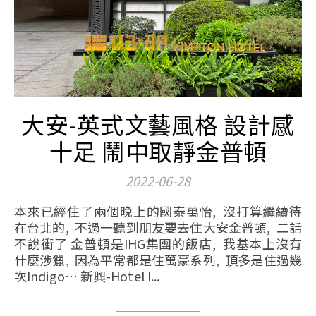
大安-英式文藝風格 設計感
十足 鬧中取靜金普頓
2022-06-28
本來已經住了兩個晚上的國泰萬怡, 沒打算繼續待
在台北的, 不過一聽到朋友要去住大安金普頓, 二話
不說衝了 金普頓是IHG集團的飯店, 我基本上沒有
什麼涉獵, 因為平常都是住萬豪系列, 頂多是住過幾
次Indigo… 新興-Hotel I...