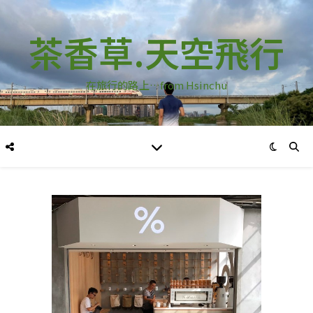
茶香草.天空飛行
在旅行的路上…from Hsinchu