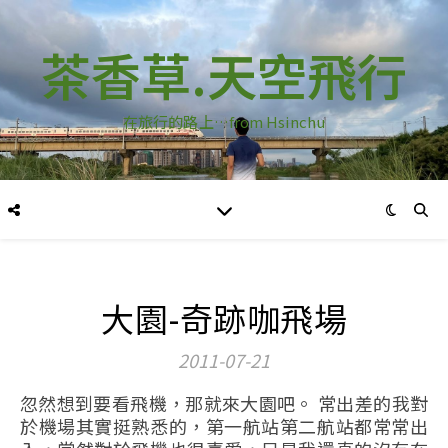
茶香草.天空飛行
在旅行的路上…from Hsinchu
大園-奇跡咖飛場
2011-07-21
忽然想到要看飛機，那就來大園吧。 常出差的我對
於機場其實挺熟悉的，第一航站第二航站都常常出