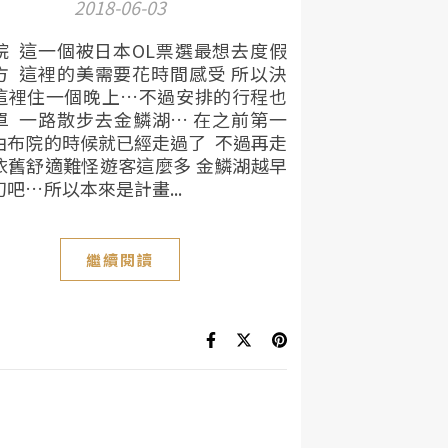
2018-06-03
院 這一個被日本OL票選最想去度假
方 這裡的美需要花時間感受 所以決
這裡住一個晚上…不過安排的行程也
單 一路散步去金鱗湖… 在之前第一
由布院的時候就已經走過了 不過再走
依舊舒適難怪遊客這麼多 金鱗湖越早
吧…所以本來是計畫...
繼續閱讀