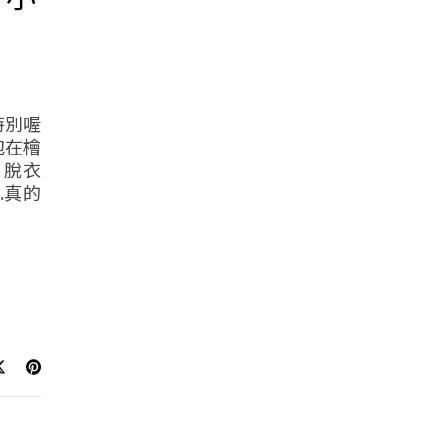
特別喔
泡在檜
 脫衣
.真的