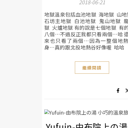
2018-06-21
地獄溫泉包括血池地獄 海地獄 山地
石坊主地獄 白池地獄 鬼山地獄 
獄 火爐地獄 有的說是七個地獄 有
八個…不過反正我都只看兩個…哈 
來也只看了兩個…因為一整個地
身…真的跟北投地熱谷好像喔 哈哈
繼續閱讀
Yufuin-由布院上の湯