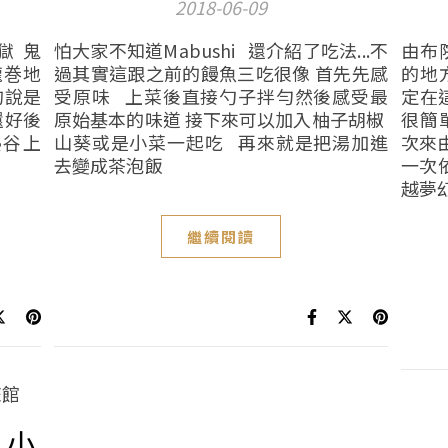
2018-06-09
獄 鬼
怕大家不知道Mabushi 還介紹了吃法...不
由布
龍巻地
過其實這跟之前的饅魚三吃很像 首先先感
的地
的說是
受原味 上菜後直接勺子拌勻然後感受最
定在
還好後
原始基本的味道 接下來可以加入柚子胡椒
很簡
熱谷上
山葵或是小菜一起吃 再來就是把湯加進
次來
去變成茶泡飯
一次
越夢幻
繼續閱讀
 小