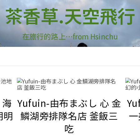
茶香草.天空飛行
在旅行的路上…from Hsinchu
 海
Yufuin-由布まぶし 心 金
Y
明明
鱗湖旁排隊名店 釜飯三
一
吃