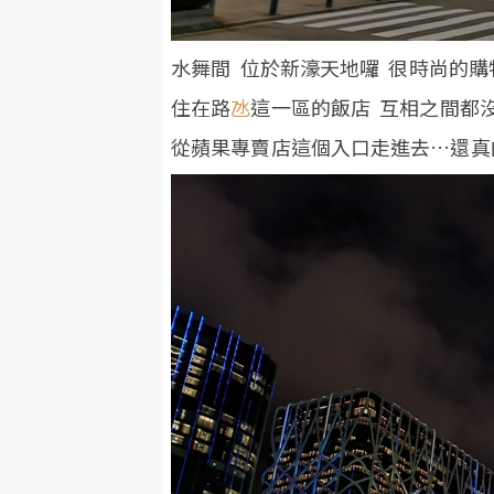
水舞間 位於新濠天地囉 很時尚的
住在路
氹
這一區的飯店 互相之間都
從蘋果專賣店這個入口走進去…還真