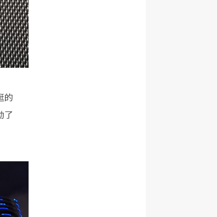
逛的
勃了