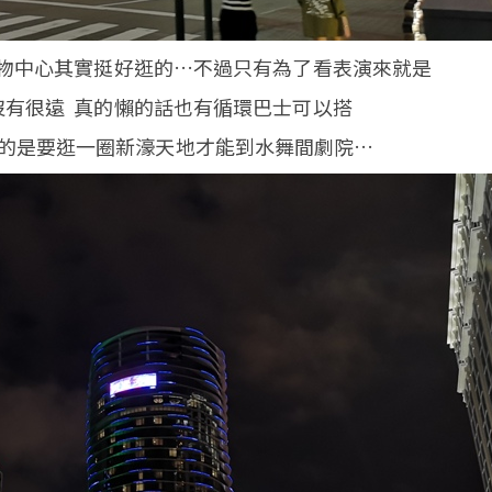
購物中心其實挺好逛的…不過只有為了看表演來就是
沒有很遠 真的懶的話也有循環巴士可以搭
的是要逛一圈新濠天地才能到水舞間劇院…