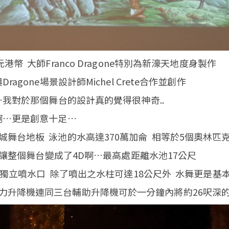
幣 大師Franco Dragone特別為新濠天地度身製作
gone場景設計師Michel Crete合作並創作
…我對於那個舞台的設計真的覺得很神奇..
啊…更是創意十足…
舞台地板 泳池的水高達370萬加侖 相等於5個奧林匹
 讓整個舞台變成了4D啊…最高處距離水池17公尺
個獨立噴水口 除了噴出之水柱可達18公尺外 水舞更是基
力升降機連同三台輔助升降機可於一分鐘內將約26呎深