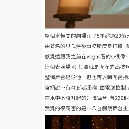
整個水舞間的劇場花了5年超過20億元港
由著名的貝氏建築事務所度身打造 與Dra
感覺這跟我之前在Vegas看的O很像
這個表演場地 其實就是滿滿的高技
整個舞台是泳池…但也可以瞬間變換城
官網說…有40部起重機 由電腦控制
在水中不時升起的升降舞台 有239
我覺的很厲害的是…八台劇院舞台主